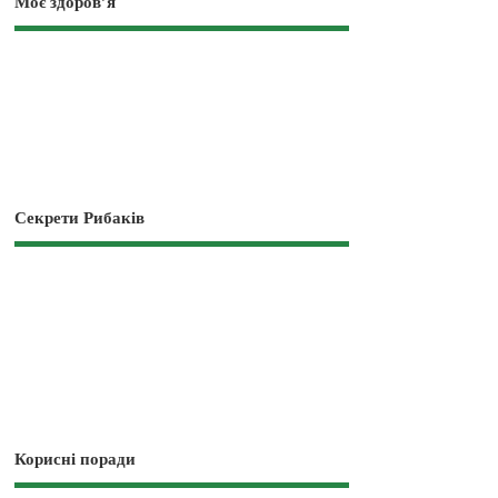
Моє здоров’я
Секрети Рибаків
Корисні поради