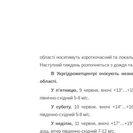
області носитимуть короткочасний та локальн
Наступний тиждень розпочнеться з дождя та 
В Укргідрометцентрі очікують незн
області.
У п’ятницю,
9 червня, вночі +13°…+15
північно-східний 5-8 м/с.
У суботу,
10 червня, вночі +14°…+16°
південно-східний 5-8 м/с.
У неділю,
11 червня, вночі +17°…+19°
дощ, вітер південно-східний 7-12 м/с.