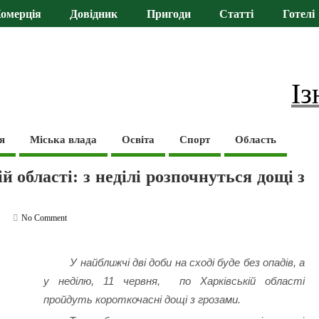
омерція
Довідник
Пригоди
Статті
Готелі
Із
я
Міська влада
Освіта
Спорт
Область
й області: з неділі розпочнуться дощі з
ь
No Comment
У найближчі дві доби на сході буде без опадів, а
у неділю, 11 червня, по Харківській області
пройдуть короткочасні дощі з грозами.