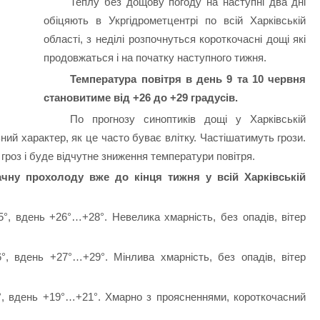
Теплу без дощову погоду на наступні два дні
обіцяють в Укргідрометцентрі по всій Харківській
області, з неділі розпочнуться короткочасні дощі які
продовжаться і на початку наступного тижня.
Температура повітря в день 9 та 10 червня
становитиме від +26 до +29 градусів.
По прогнозу синоптиків дощі у Харківській
ий характер, як це часто буває влітку. Частішатимуть грози.
гроз і буде відчутне зниження температури повітря.
ачну прохолоду вже до кінця тижня у всій Харківській
°, вдень +26°…+28°. Невелика хмарність, без опадів, вітер
, вдень +27°…+29°. Мінлива хмарність, без опадів, вітер
, вдень +19°…+21°. Хмарно з проясненнями, короткочасний