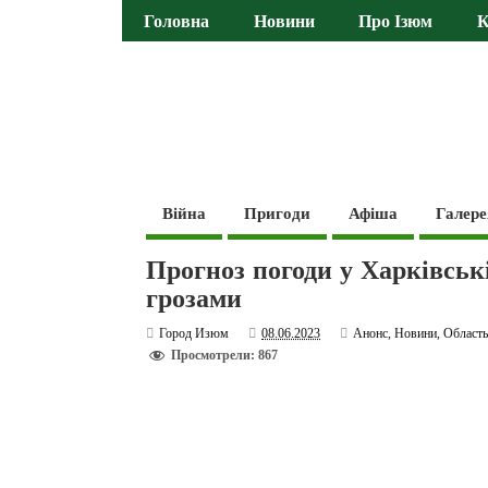
Головна
Новини
Про Ізюм
К
Війна
Пригоди
Афіша
Галере
Прогноз погоди у Харківські
грозами
Город Изюм
08.06.2023
Анонс
,
Новини
,
Област
Просмотрели: 867