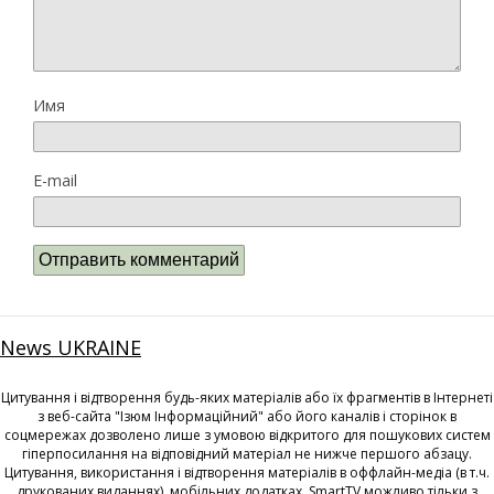
Имя
E-mail
News UKRAINE
Цитування і відтворення будь-яких матеріалів або їх фрагментів в Інтернеті
з веб-сайта "Ізюм Інформаційний" або його каналів і сторінок в
соцмережах дозволено лише з умовою відкритого для пошукових систем
гіперпосилання на відповідний матеріал не нижче першого абзацу.
Цитування, використання і відтворення матеріалів в оффлайн-медіа (в т.ч.
друкованих виданнях), мобільних додатках, SmartTV можливо тільки з