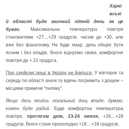
Харкі
вські
й області буде звичний літній день як це
буває.
Максимальна температура повітря
становитиме +27…+29 градусів, часом до +30, але
вже без фанатизму. Не буде хмар, день обіцяє бути
ясним і без опадів. Вночі відчуємо свіже, комфортне
повітря до + 21 градуса.
Про серйозні дощі в Україні не йдеться.
У вівторок та
середу по області вночі та вдень погримить з дощем –
місцями примоче “пиляку”.
Якщо десь якийсь локальний дощ впаде, думаю,
кожен буде радий.
Буде комфортна температура
повітря,
протягом днів, 23-24 липня,
+26…+29
градусів. Вночі стане прохолодно +16…+18 градусів.