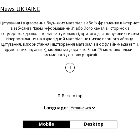
News UKRAINE
Цитування і відтворення будь-яких матеріалів або їх фрагментів в Інтернеті
з веб-сайта "Ізюм Інформаційний" або його каналів і сторінок в
соцмережах дозволено лише з умовою відкритого для пошукових систем
гіперпосилання на відповідний матеріал не нижче першого абзацу.
Цитування, використання і відтворення матеріалів в оффлайн-медіа (в т.ч.
друкованих виданнях), мобільних додатках, SmartTV можливо тільки з
письмового дозволу редакції.
Back to top
Language:
Mobile
Desktop