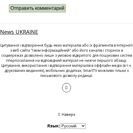
News UKRAINE
Цитування і відтворення будь-яких матеріалів або їх фрагментів в Інтернеті
з веб-сайта "Ізюм Інформаційний" або його каналів і сторінок в
соцмережах дозволено лише з умовою відкритого для пошукових систем
гіперпосилання на відповідний матеріал не нижче першого абзацу.
Цитування, використання і відтворення матеріалів в оффлайн-медіа (в т.ч.
друкованих виданнях), мобільних додатках, SmartTV можливо тільки з
письмового дозволу редакції.
Наверх
Язык: