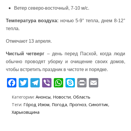
Ветер северо-восточный, 7-10 м/с.
Температура воздуха:
ночью 5-9° тепла, днем 8-12°
тепла.
Отмечают 13 апреля.
Чистый четверг
– день перед Пасхой, когда люди
обычно проводят уборку и очищение своих домов,
чтобы встретить праздник в чистоте и порядке.
F
T
T
Vi
W
S
Pr
E
ac
w
el
b
h
k
in
m
Категории:
Анонсы
,
Новости
,
Область
e
itt
e
er
at
y
t
ai
Теги:
Го́род Изюм
,
Погода
,
Прогноз
,
Синоптик
,
b
er
gr
s
p
l
Харьковщина
o
a
A
e
o
m
p