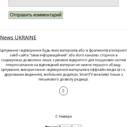
News UKRAINE
Цитування і відтворення будь-яких матеріалів або їх фрагментів в Інтернеті
з веб-сайта "Ізюм Інформаційний" або його каналів і сторінок в
соцмережах дозволено лише з умовою відкритого для пошукових систем
гіперпосилання на відповідний матеріал не нижче першого абзацу.
Цитування, використання і відтворення матеріалів в оффлайн-медіа (в т.ч.
друкованих виданнях), мобільних додатках, SmartTV можливо тільки з
письмового дозволу редакції.
Наверх