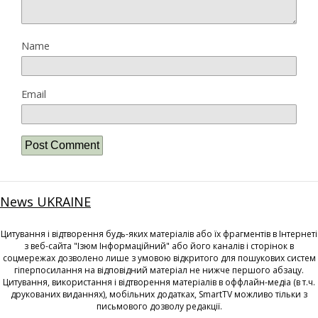
Name
Email
News UKRAINE
Цитування і відтворення будь-яких матеріалів або їх фрагментів в Інтернеті
з веб-сайта "Ізюм Інформаційний" або його каналів і сторінок в
соцмережах дозволено лише з умовою відкритого для пошукових систем
гіперпосилання на відповідний матеріал не нижче першого абзацу.
Цитування, використання і відтворення матеріалів в оффлайн-медіа (в т.ч.
друкованих виданнях), мобільних додатках, SmartTV можливо тільки з
письмового дозволу редакції.