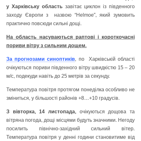
у Харківську область
завітає циклон із південного
заходу Європи з назвою “Helmoe”, який зумовить
практично повсюди сильні дощі.
На область насуваються раптові і короткочасні
пориви вітру з сильним дощем.
За прогнозами синоптиків
, по Харківській області
очікуються пориви південного вітру швидкістю 15 – 20
м/с, подекуди навіть до 25 метрів за секунду.
Температура повітря протягом понеділка особливо не
зміниться, у більшості районів +8…+10 градусів.
З вівторка, 14 листопада,
очікуються дощова та
вітряна погода, дощі місцями будуть значними. Негоду
посилить північно-західний сильний вітер.
Температура повітря у денні години становитиме від