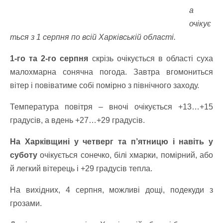
а
очікує
ться з 1 серпня по всій Харківській області.
1-го та 2-го серпня
скрізь очікується в області суха
малохмарна сонячна погода. Завтра вгомониться
вітер і повіватиме собі помірно з північного заходу.
Температура повітря – вночі очікується +13…+15
градусів, а вдень +27…+29 градусів.
На Харківщині у четверг та п’ятницю і навіть у
суботу
очікується сонечко, білі хмарки, помірний, або
й легкий вітерець і +29 градусів тепла.
На вихідних, 4 серпня, можливі дощі, подекуди з
грозами.