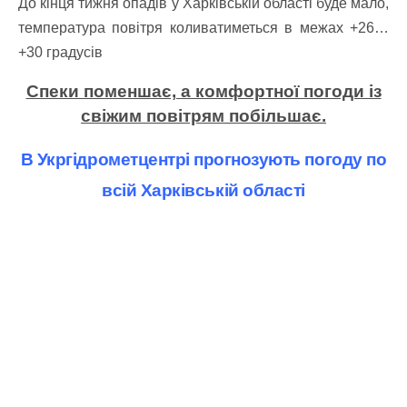
До кінця тижня опадів у Харківській області буде мало,
температура повітря коливатиметься в межах +26…
+30 градусів
Спеки поменшає, а комфортної погоди із
свіжим повітрям побільшає.
В Укргідрометцентрі прогнозують погоду по
всій Харківській області