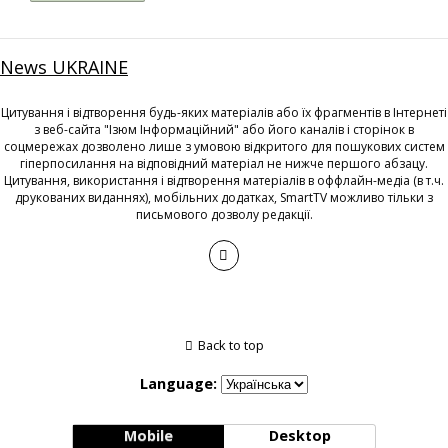
News UKRAINE
Цитування і відтворення будь-яких матеріалів або їх фрагментів в Інтернеті
з веб-сайта "Ізюм Інформаційний" або його каналів і сторінок в
соцмережах дозволено лише з умовою відкритого для пошукових систем
гіперпосилання на відповідний матеріал не нижче першого абзацу.
Цитування, використання і відтворення матеріалів в оффлайн-медіа (в т.ч.
друкованих виданнях), мобільних додатках, SmartTV можливо тільки з
письмового дозволу редакції.
Back to top
Language:
Mobile
Desktop