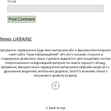
Email
News UKRAINE
Цитування і відтворення будь-яких матеріалів або їх фрагментів в Інтернеті
з веб-сайта "Ізюм Інформаційний" або його каналів і сторінок в
соцмережах дозволено лише з умовою відкритого для пошукових систем
гіперпосилання на відповідний матеріал не нижче першого абзацу.
Цитування, використання і відтворення матеріалів в оффлайн-медіа (в т.ч.
друкованих виданнях), мобільних додатках, SmartTV можливо тільки з
письмового дозволу редакції.
Back to top