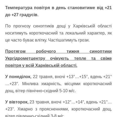
Температура повітря в день становитиме від +21
до +27 градусів.
По прогнозу синоптиків дощі у Харківській області
носитимуть короткочасний та локальний характер, як
це часто буває влітку. Частішатимуть грози.
Протягом робочого тижня синоптики
Укргідрометцентру очікують тепле та свіже
повітря у всій Харківській області.
У понеділок,
22 травня, вночі +13°…+15°, вдень +21°
…+23°. Мінлива хмарність, місцями короткочасний
дощ, вітер північно-східний 5-10 м/с.
У вівторок,
23 травня, вночі +12°…+14°, вдень +21°…
+23°. Хмарно з проясненнями, короткочасний дощ,
вітер південно-східний 3-8 м/с.