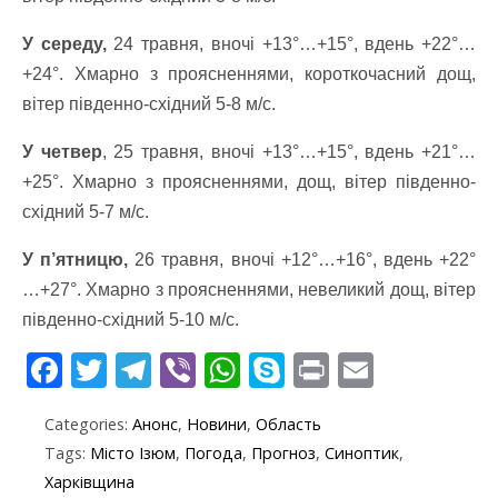
У середу,
24 травня, вночі +13°…+15°, вдень +22°…
+24°. Хмарно з проясненнями, короткочасний дощ,
вітер південно-східний 5-8 м/с.
У четвер
, 25 травня, вночі +13°…+15°, вдень +21°…
+25°. Хмарно з проясненнями, дощ, вітер південно-
східний 5-7 м/с.
У п’ятницю,
26 травня, вночі +12°…+16°, вдень +22°
…+27°. Хмарно з проясненнями, невеликий дощ, вітер
південно-східний 5-10 м/с.
F
T
T
Vi
W
S
Pr
E
ac
w
el
b
h
k
in
m
Categories:
Анонс
,
Новини
,
Область
e
itt
e
er
at
y
t
ai
Tags:
Місто Ізюм
,
Погода
,
Прогноз
,
Синоптик
,
b
er
gr
s
p
l
Харківщина