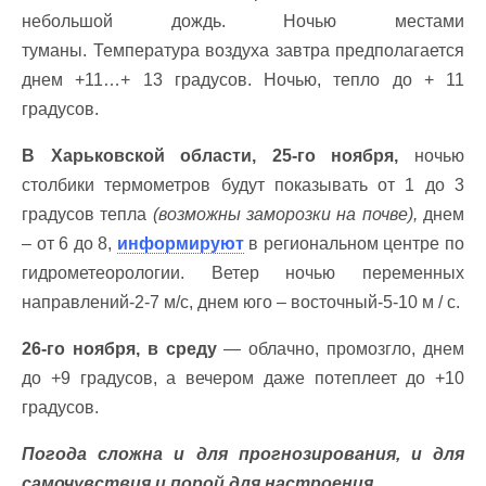
небольшой дождь. Ночью местами
туманы. Температура воздуха завтра предполагается
днем +11…+ 13 градусов. Ночью, тепло до + 11
градусов.
В Харьковской области, 25-го ноября,
ночью
столбики термометров будут показывать от 1 до 3
градусов тепла
(возможны заморозки на почве),
днем
– от 6 до 8,
информируют
в региональном центре по
гидрометеорологии. Ветер ночью переменных
направлений-2-7 м/с, днем юго – восточный-5-10 м / с.
26-го ноября, в среду
— облачно, промозгло, днем
до +9 градусов, а вечером даже потеплеет до +10
градусов.
Погода сложна и для прогнозирования, и для
самочувствия и порой для настроения…