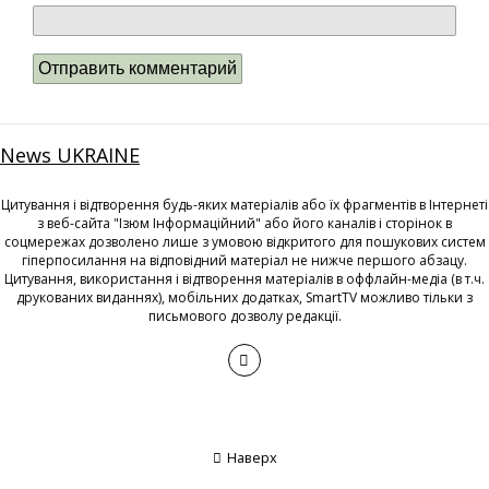
News UKRAINE
Цитування і відтворення будь-яких матеріалів або їх фрагментів в Інтернеті
з веб-сайта "Ізюм Інформаційний" або його каналів і сторінок в
соцмережах дозволено лише з умовою відкритого для пошукових систем
гіперпосилання на відповідний матеріал не нижче першого абзацу.
Цитування, використання і відтворення матеріалів в оффлайн-медіа (в т.ч.
друкованих виданнях), мобільних додатках, SmartTV можливо тільки з
письмового дозволу редакції.
Наверх