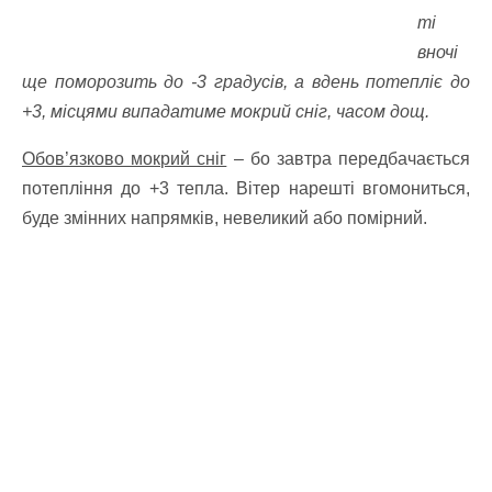
ті
вночі
ще поморозить до -3 градусів, а вдень потепліє до
+3, місцями випадатиме мокрий сніг, часом дощ.
Обов’язково мокрий сніг
– бо завтра передбачається
потепління до +3 тепла.
Вітер нарешті вгомониться,
буде змінних напрямків, невеликий або помірний.