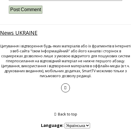
News UKRAINE
Цитування і відтворення будь-яких матеріалів або їх фрагментів в Інтернеті
з веб-сайта "Ізюм Інформаційний" або його каналів і сторінок в
соцмережах дозволено лише з умовою відкритого для пошукових систем
гіперпосилання на відповідний матеріал не нижче першого абзацу.
Цитування, використання і відтворення матеріалів в оффлайн-медіа (в т.ч.
друкованих виданнях), мобільних додатках, SmartTV можливо тільки з
письмового дозволу редакції.
Back to top
Language: