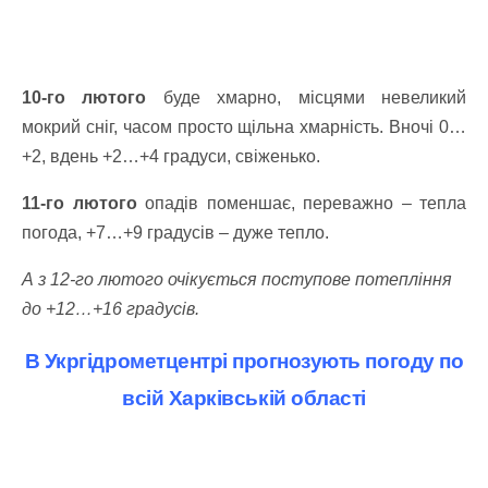
10-го лютого
буде хмарно, місцями невеликий
мокрий сніг, часом просто щільна хмарність. Вночі 0…
+2, вдень +2…+4 градуси, свіженько.
11-го лютого
опадів поменшає, переважно – тепла
погода, +7…+9 градусів
– дуже тепло.
А з 12-го лютого очікується поступове потепління
до +12…+16 градусів.
В Укргідрометцентрі прогнозують погоду по
всій Харківській області