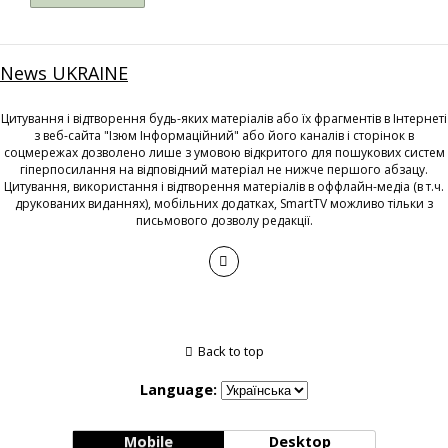
News UKRAINE
Цитування і відтворення будь-яких матеріалів або їх фрагментів в Інтернеті
з веб-сайта "Ізюм Інформаційний" або його каналів і сторінок в
соцмережах дозволено лише з умовою відкритого для пошукових систем
гіперпосилання на відповідний матеріал не нижче першого абзацу.
Цитування, використання і відтворення матеріалів в оффлайн-медіа (в т.ч.
друкованих виданнях), мобільних додатках, SmartTV можливо тільки з
письмового дозволу редакції.
Back to top
Language:
Mobile
Desktop