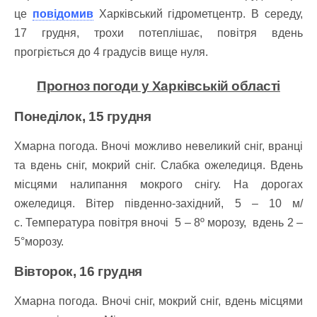
це
повідомив
Харківський гідрометцентр. В середу,
17 грудня, трохи потеплішає, повітря вдень
прогріється до 4 градусів вище нуля.
Прогноз погоди у Харківській області
Понеділок, 15 грудня
Хмарна погода.
Вночі можливо невеликий сніг, вранці
та вдень сніг, мокрий сніг. Слабка ожеледиця. Вдень
місцями налипання мокрого снігу. На дорогах
ожеледиця.
Вітер південно-західний, 5 – 10 м/
с.
Температура повітря вночі 5 – 8º морозу, вдень 2 –
5°морозу.
Вівторок, 16 грудня
Хмарна погода. Вночі сніг, мокрий сніг, вдень місцями