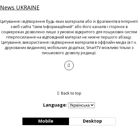
News UKRAINE
Цитування і відтворення будь-яких матеріалів або їх фрагментів в Інтернеті
з веб-сайта "Ізюм Інформаційний" або його каналів і сторінок в
соцмережах дозволено лише з умовою відкритого для пошукових систем
гіперпосилання на відповідний матеріал не нижче першого абзацу.
Цитування, використання і відтворення матеріалів в оффлайн-медіа (в т.ч.
друкованих виданнях), мобільних додатках, SmartTV можливо тільки з
письмового дозволу редакції.
Back to top
Language:
Mobile
Desktop