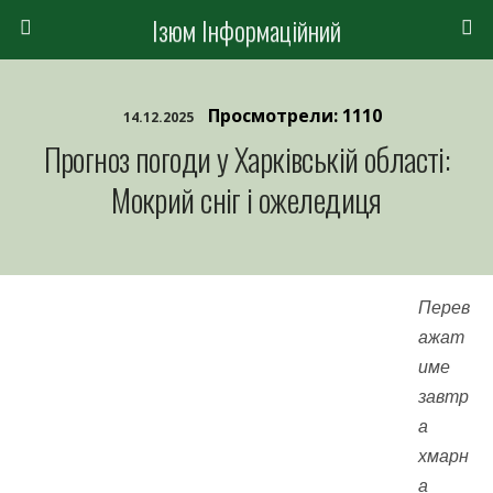
Ізюм Інформаційний
Просмотрели: 1110
14.12.2025
Прогноз погоди у Харківській області:
Мокрий сніг і ожеледиця
Перев
ажат
име
завтр
а
хмарн
а