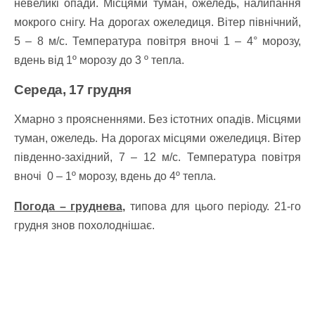
невеликі опади. Місцями туман, ожеледь, налипання
мокрого снігу. На дорогах ожеледиця.
Вітер північний,
5 – 8 м/с.
Температура повітря вночі 1 – 4° морозу,
вдень від 1º морозу до 3 º тепла.
Середа, 17 грудня
Хмарно з проясненнями. Без істотних опадів. Місцями
туман, ожеледь. На дорогах місцями ожеледиця.
Вітер
південно-західний, 7 – 12 м/с.
Температура повітря
вночі 0 – 1º морозу, вдень до 4º тепла.
Погода – груднева,
типова для цього періоду. 21-го
грудня знов похолоднішає.