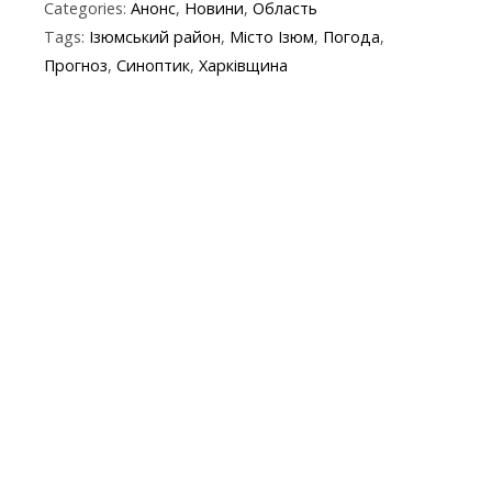
Categories:
Анонс
,
Новини
,
Область
e
itt
e
er
at
y
t
ai
Tags:
Ізюмський район
,
Місто Ізюм
,
Погода
,
b
er
gr
s
p
l
Прогноз
,
Синоптик
,
Харківщина
o
a
A
e
o
m
p
k
p