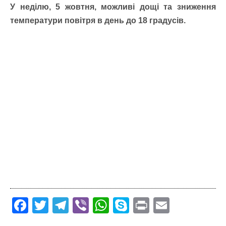
У неділю, 5 жовтня, можливі дощі та зниження
температури повітря в день до 18 градусів.
F
T
T
Vi
W
S
Pr
E
ac
w
el
b
h
k
in
m