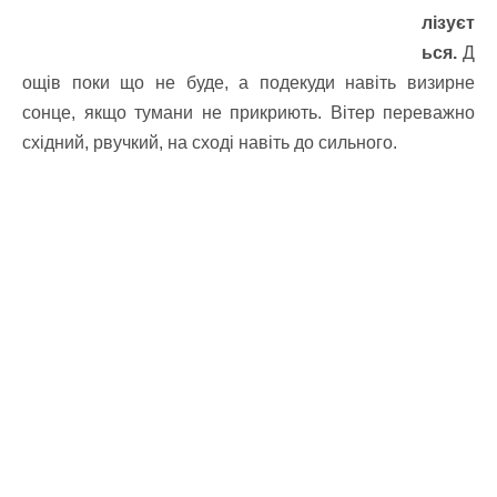
лізуєт
ься.
Д
ощів поки що не буде, а подекуди навіть визирне
сонце, якщо тумани не прикриють. Вітер переважно
східний, рвучкий, на сході навіть до сильного.