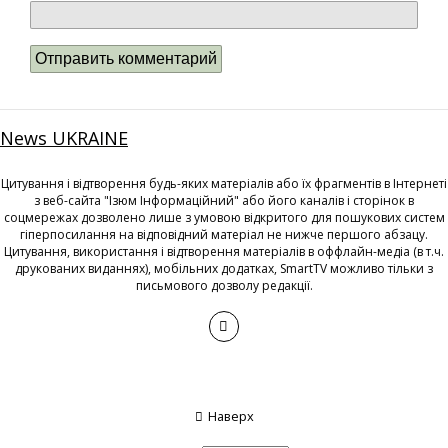
News UKRAINE
Цитування і відтворення будь-яких матеріалів або їх фрагментів в Інтернеті
з веб-сайта "Ізюм Інформаційний" або його каналів і сторінок в
соцмережах дозволено лише з умовою відкритого для пошукових систем
гіперпосилання на відповідний матеріал не нижче першого абзацу.
Цитування, використання і відтворення матеріалів в оффлайн-медіа (в т.ч.
друкованих виданнях), мобільних додатках, SmartTV можливо тільки з
письмового дозволу редакції.
Наверх