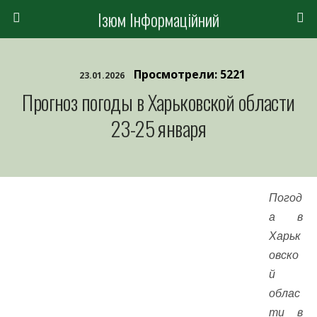
Ізюм Інформаційний
Просмотрели: 5221
23.01.2026
Прогноз погоды в Харьковской области
23-25 января
Погод
а в
Харьк
овско
й
облас
ти в