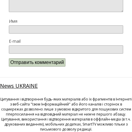
Имя
E-mail
News UKRAINE
Цитування і відтворення будь-яких матеріалів або їх фрагментів в Інтернеті
з веб-сайта "Ізюм Інформаційний" або його каналів і сторінок в
соцмережах дозволено лише з умовою відкритого для пошукових систем
гіперпосилання на відповідний матеріал не нижче першого абзацу.
Цитування, використання і відтворення матеріалів в оффлайн-медіа (в т.ч.
друкованих виданнях), мобільних додатках, SmartTV можливо тільки з
письмового дозволу редакції.