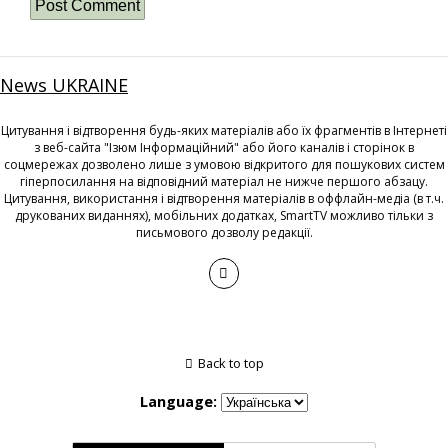
News UKRAINE
Цитування і відтворення будь-яких матеріалів або їх фрагментів в Інтернеті
з веб-сайта "Ізюм Інформаційний" або його каналів і сторінок в
соцмережах дозволено лише з умовою відкритого для пошукових систем
гіперпосилання на відповідний матеріал не нижче першого абзацу.
Цитування, використання і відтворення матеріалів в оффлайн-медіа (в т.ч.
друкованих виданнях), мобільних додатках, SmartTV можливо тільки з
письмового дозволу редакції.
Back to top
Language: