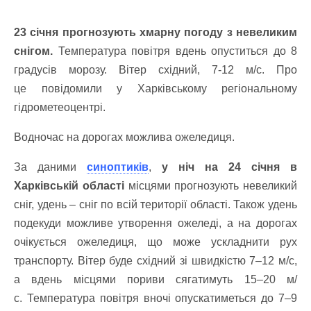
23 січня прогнозують хмарну погоду з невеликим
снігом.
Температура повітря вдень опуститься до 8
градусів морозу. Вітер східний, 7-12 м/с.
Про
це повідомили у Харківському регіональному
гідрометеоцентрі.
Водночас на дорогах можлива ожеледиця.
За даними
синоптиків
,
у ніч на 24 січня в
Харківській області
місцями прогнозують невеликий
сніг, удень – сніг по всій території області.
Також удень
подекуди можливе утворення ожеледі, а на дорогах
очікується ожеледиця, що може ускладнити рух
транспорту.
Вітер буде східний зі швидкістю 7–12 м/с,
а вдень місцями пориви сягатимуть 15–20 м/
с.
Температура повітря вночі опускатиметься до 7–9