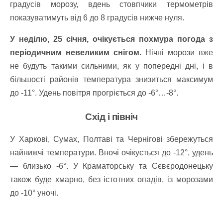
градусів морозу, вдень стовпчики термометрів
показуватимуть від 6 до 8 градусів нижче нуля.
У неділю, 25 січня, очікується похмура погода з
періодичним невеликим снігом.
Нічні морози вже
не будуть такими сильними, як у попередні дні, і в
більшості районів температура знизиться максимум
до -11°. Удень повітря прогріється до -6°…-8°.
Схід і північ
У Харкові, Сумах, Полтаві та Чернігові збережуться
найнижчі температури. Вночі очікується до -12°, удень
— близько -6°. У Краматорську та Сєвєродонецьку
також буде хмарно, без істотних опадів, із морозами
до -10° уночі.