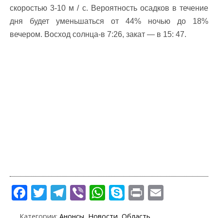
скоростью 3-10 м / с. Вероятность осадков в течение
дня будет уменьшаться от 44% ночью до 18%
вечером. Восход солнца-в 7:26, закат — в 15: 47.
F
T
T
Vi
W
S
Pr
E
ac
w
el
b
h
k
in
m
Категории:
Анонсы
,
Новости
,
Область