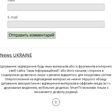
Имя
E-mail
News UKRAINE
Цитування і відтворення будь-яких матеріалів або їх фрагментів в Інтернеті
з веб-сайта "Ізюм Інформаційний" або його каналів і сторінок в
соцмережах дозволено лише з умовою відкритого для пошукових систем
гіперпосилання на відповідний матеріал не нижче першого абзацу.
Цитування, використання і відтворення матеріалів в оффлайн-медіа (в т.ч.
друкованих виданнях), мобільних додатках, SmartTV можливо тільки з
письмового дозволу редакції.