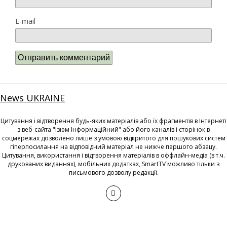
E-mail
News UKRAINE
Цитування і відтворення будь-яких матеріалів або їх фрагментів в Інтернеті
з веб-сайта "Ізюм Інформаційний" або його каналів і сторінок в
соцмережах дозволено лише з умовою відкритого для пошукових систем
гіперпосилання на відповідний матеріал не нижче першого абзацу.
Цитування, використання і відтворення матеріалів в оффлайн-медіа (в т.ч.
друкованих виданнях), мобільних додатках, SmartTV можливо тільки з
письмового дозволу редакції.