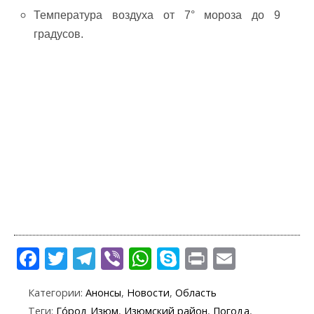
Температура воздуха от 7° мороза до 9
градусов.
F
T
T
Vi
W
S
Pr
E
ac
w
el
b
h
k
in
m
Категории:
Анонсы
,
Новости
,
Область
e
itt
e
er
at
y
t
ai
Теги:
Го́род Изюм
,
Изюмский район
,
Погода
,