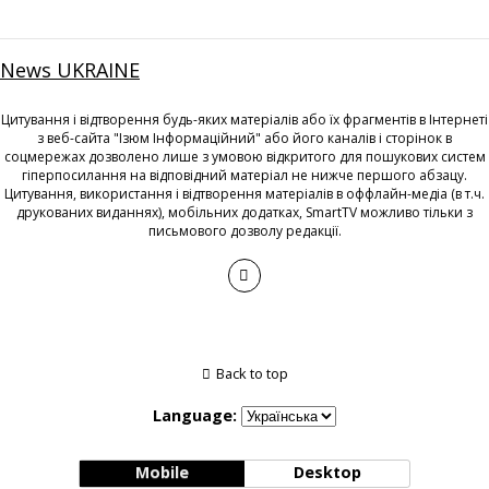
News UKRAINE
Цитування і відтворення будь-яких матеріалів або їх фрагментів в Інтернеті
з веб-сайта "Ізюм Інформаційний" або його каналів і сторінок в
соцмережах дозволено лише з умовою відкритого для пошукових систем
гіперпосилання на відповідний матеріал не нижче першого абзацу.
Цитування, використання і відтворення матеріалів в оффлайн-медіа (в т.ч.
друкованих виданнях), мобільних додатках, SmartTV можливо тільки з
письмового дозволу редакції.
Back to top
Language:
Mobile
Desktop