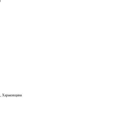
m
ail
к
,
Харьковщина