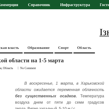
Коммерция
Справочник
Инфраструктура
Гост
Із
ская власть
Образование
Спорт
Область
ой области на 1-5 марта
ти
,
Область
No Comment
В воскресенье, 1 марта, в Харьковской
области ожидается переменная облачность
без существенных осадков.
Температура
воздуха днем от пяти до семи градусов
тепла. Ветер западный, 5-10 м / с.