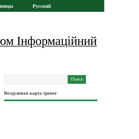
иницы
Русский
юм Інформаційний
Воздушная карта тревог