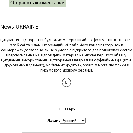
News UKRAINE
Цитування і відтворення будь-яких матеріалів або їх фрагментів в Інтернеті
з веб-сайта "Ізюм Інформаційний" або його каналів і сторінок в
соцмережах дозволено лише з умовою відкритого для пошукових систем
гіперпосилання на відповідний матеріал не нижче першого абзацу.
Цитування, використання і відтворення матеріалів в оффлайн-медіа (в т.ч.
друкованих виданнях), мобільних додатках, SmartTV можливо тільки з
письмового дозволу редакції.
Наверх
Язык: