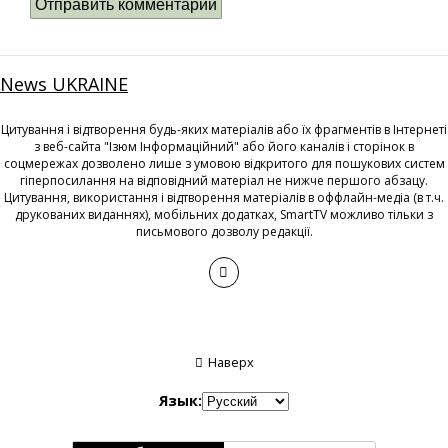
News UKRAINE
Цитування і відтворення будь-яких матеріалів або їх фрагментів в Інтернеті
з веб-сайта "Ізюм Інформаційний" або його каналів і сторінок в
соцмережах дозволено лише з умовою відкритого для пошукових систем
гіперпосилання на відповідний матеріал не нижче першого абзацу.
Цитування, використання і відтворення матеріалів в оффлайн-медіа (в т.ч.
друкованих виданнях), мобільних додатках, SmartTV можливо тільки з
письмового дозволу редакції.
Наверх
Язык: