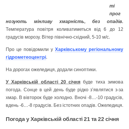
ті
прог
нозують мінливу хмарність, без опадів.
Температура повітря коливатиметься від 6 до 12
градусів морозу. Вітер північно-східний, 5-10 м/с.
Про це повідомили у
Харківському регіональному
гідрометеоцентрі
.
На дорогах ожеледиця, додали синоптики.
У Харківській області 20 січня
буде тиха зимова
погода. Сонце в цей день буде рідко з’являтися з-за
хмар. В вівторок буде холодно. Вночі -8…-10 градусів,
вдень -6…-8 градусів. Без істотних опадів. Ожеледиця.
Погода у Харківській області 21 та 22 січня