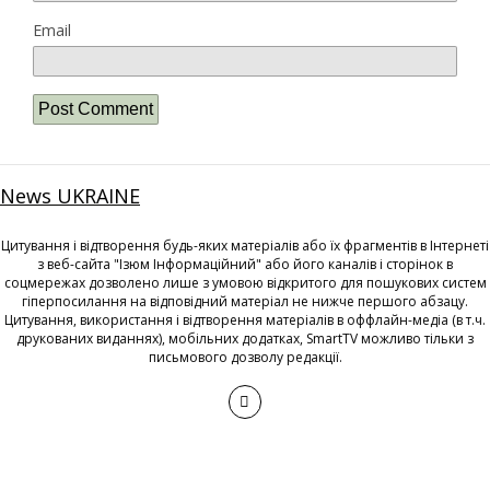
Email
News UKRAINE
Цитування і відтворення будь-яких матеріалів або їх фрагментів в Інтернеті
з веб-сайта "Ізюм Інформаційний" або його каналів і сторінок в
соцмережах дозволено лише з умовою відкритого для пошукових систем
гіперпосилання на відповідний матеріал не нижче першого абзацу.
Цитування, використання і відтворення матеріалів в оффлайн-медіа (в т.ч.
друкованих виданнях), мобільних додатках, SmartTV можливо тільки з
письмового дозволу редакції.