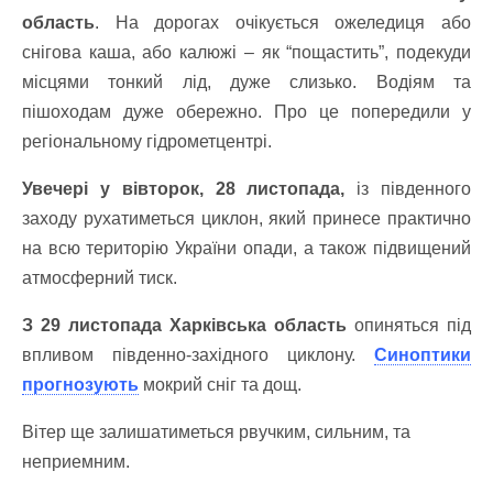
область
. На дорогах очікується ожеледиця або
снігова каша, або калюжі – як “пощастить”, подекуди
місцями тонкий лід, дуже слизько. Водіям та
пішоходам дуже обережно. Про це попередили у
регіональному гідрометцентрі.
Увечері у вівторок, 28 листопада,
із південного
заходу рухатиметься циклон, який принесе практично
на всю територію України опади, а також підвищений
атмосферний тиск.
З 29 листопада Харківська область
опиняться під
впливом південно-західного циклону.
Синоптики
прогнозують
мокрий сніг та дощ.
Вітер ще залишатиметься рвучким, сильним, та
неприемним.