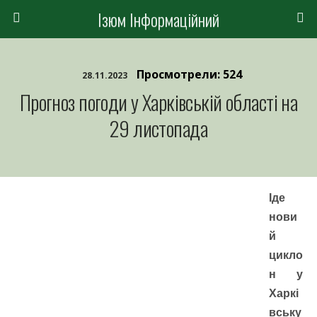
Ізюм Інформаційний
Просмотрели: 524
28.11.2023
Прогноз погоди у Харківській області на
29 листопада
Іде
нови
й
цикло
н у
Харкі
вську