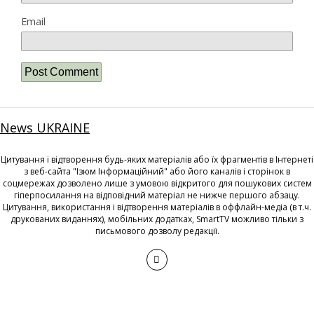
Email
News UKRAINE
Цитування і відтворення будь-яких матеріалів або їх фрагментів в Інтернеті
з веб-сайта "Ізюм Інформаційний" або його каналів і сторінок в
соцмережах дозволено лише з умовою відкритого для пошукових систем
гіперпосилання на відповідний матеріал не нижче першого абзацу.
Цитування, використання і відтворення матеріалів в оффлайн-медіа (в т.ч.
друкованих виданнях), мобільних додатках, SmartTV можливо тільки з
письмового дозволу редакції.