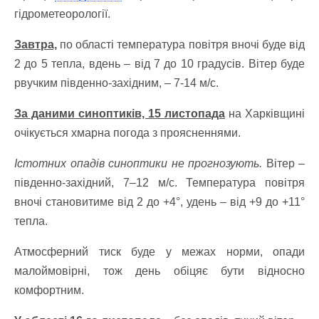
гідрометеорології.
Завтра,
по області температура повітря вночі буде від
2 до 5 тепла, вдень – від 7 до 10 градусів.
Вітер буде
рвучким південно-західним, – 7-14 м/с.
За даними синоптиків, 15 листопада
на Харківщині
очікується хмарна погода з проясненнями.
Істотних опадів синоптики не прогнозують.
Вітер –
південно-західний, 7–12 м/с.
Температура повітря
вночі становитиме від 2 до +4°, удень – від +9 до +11°
тепла.
Атмосферний тиск буде у межах норми, опади
малоймовірні, тож день обіцяє бути відносно
комфортним.