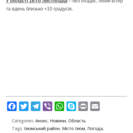
У області 16-го листопада
– без опадів, тихий вітер
та вдень близько +10 градусів.
F
T
T
Vi
W
S
Pr
E
ac
w
el
b
h
k
in
m
Categories:
Анонс
,
Новини
,
Область
e
itt
e
er
at
y
t
ai
Tags:
Ізюмський район
,
Місто Ізюм
,
Погода
,