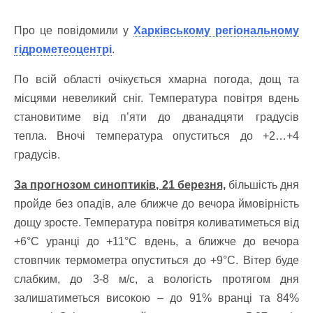
Про це повідомили у
Харківському регіональному
гідрометеоцентрі
.
По всій області очікується хмарна погода, дощ та
місцями невеликий сніг. Температура повітря вдень
становитиме від п’яти до дванадцяти градусів
тепла.
Вночі температура опуститься до +2…+4
градусів.
За прогнозом синоптиків, 21 березня,
більшість дня
пройде без опадів, але ближче до вечора ймовірність
дощу зросте.
Температура повітря коливатиметься від
+6°C уранці до +11°C вдень, а ближче до вечора
стовпчик термометра опуститься до +9°C.
Вітер буде
слабким, до 3-8 м/с, а вологість протягом дня
залишатиметься високою – до 91% вранці та 84%