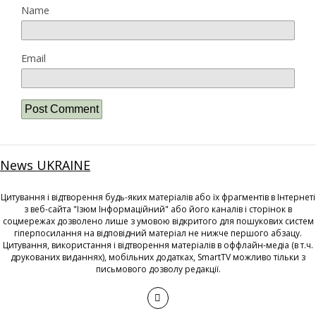
Name
Email
News UKRAINE
Цитування і відтворення будь-яких матеріалів або їх фрагментів в Інтернеті
з веб-сайта "Ізюм Інформаційний" або його каналів і сторінок в
соцмережах дозволено лише з умовою відкритого для пошукових систем
гіперпосилання на відповідний матеріал не нижче першого абзацу.
Цитування, використання і відтворення матеріалів в оффлайн-медіа (в т.ч.
друкованих виданнях), мобільних додатках, SmartTV можливо тільки з
письмового дозволу редакції.