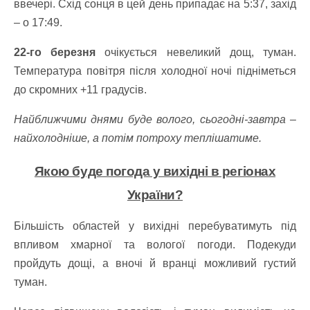
ввечері.
Схід сонця в цей день припадає на 5:37, захід
– о 17:49.
22-го березня
очікується невеликий дощ, туман.
Температура повітря після холодної ночі підніметься
до скромних +11 градусів.
Найближчими днями буде волого, сьогодні-завтра –
найхолодніше, а потім потроху теплішатиме.
Якою буде погода у вихідні в регіонах
України?
Більшість областей у вихідні перебуватимуть під
впливом хмарної та вологої погоди. Подекуди
пройдуть дощі, а вночі й вранці можливий густий
туман.