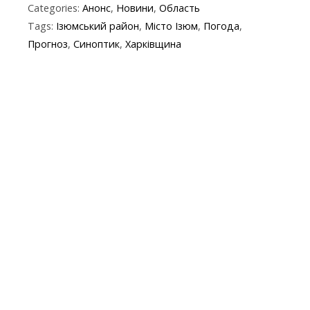
Categories:
Анонс
,
Новини
,
Область
e
itt
e
er
at
y
t
ai
Tags:
Ізюмський район
,
Місто Ізюм
,
Погода
,
b
er
gr
s
p
l
Прогноз
,
Синоптик
,
Харківщина
o
a
A
e
o
m
p
k
p