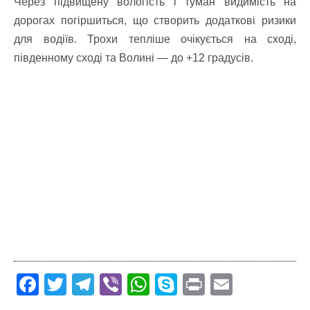
Через підвищену вологість і туман видимість на
дорогах погіршиться, що створить додаткові ризики
для водіїв. Трохи тепліше очікується на сході,
південному сході та Волині — до +12 градусів.
F
T
T
Vi
W
S
Pr
E
ac
w
el
b
h
k
in
m