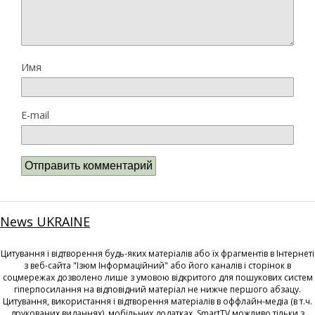
Имя
E-mail
News UKRAINE
Цитування і відтворення будь-яких матеріалів або їх фрагментів в Інтернеті
з веб-сайта "Ізюм Інформаційний" або його каналів і сторінок в
соцмережах дозволено лише з умовою відкритого для пошукових систем
гіперпосилання на відповідний матеріал не нижче першого абзацу.
Цитування, використання і відтворення матеріалів в оффлайн-медіа (в т.ч.
друкованих виданнях), мобільних додатках, SmartTV можливо тільки з