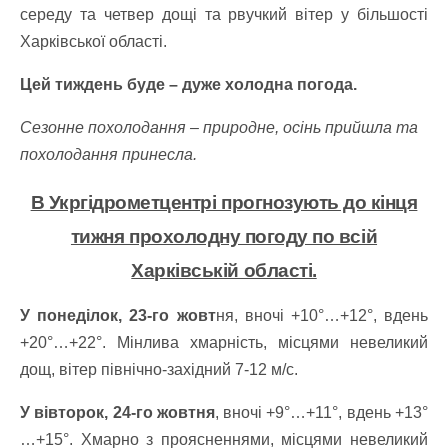
середу та четвер дощі та рвучкий вітер у більшості
Харківської області.
Цей тиждень буде – дуже холодна погода.
Сезонне похолодання – природне, осінь прийшла та
похолодання принесла.
В Укргідрометцентрі прогнозують до кінця
тижня прохолодну погоду по всій
Харківській області.
У понеділок, 23-го жовт
ня, вночі +10°…+12°, вдень
+20°…+22°. Мінлива хмарність, місцями невеликий
дощ, вітер північно-західний 7-12 м/с.
У вівторок, 24-го жовтня
, вночі +9°…+11°, вдень +13°
…+15°. Хмарно з проясненнями, місцями невеликий