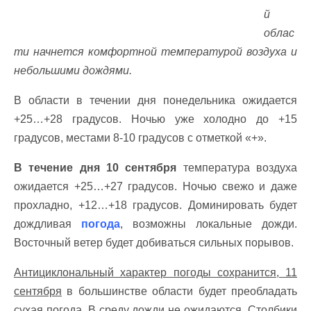
й
облас
ти начнется комфортной температурой воздуха и
небольшими дождями.
В области в течении дня понедельника ожидается
+25…+28 градусов. Ночью уже холодно до +15
градусов, местами 8-10 градусов с отметкой «+».
В течение дня 10 сентября
температура воздуха
ожидается +25…+27 градусов. Ночью свежо и даже
прохладно, +12…+18 градусов. Доминировать будет
дождливая
погода
, возможны локальные дожди.
Восточный ветер будет добиваться сильных порывов.
Антициклональный характер погоды сохранится, 11
сентября
в большинстве области будет преобладать
сухая погода. В среду дожди не ожидаются. Столбики