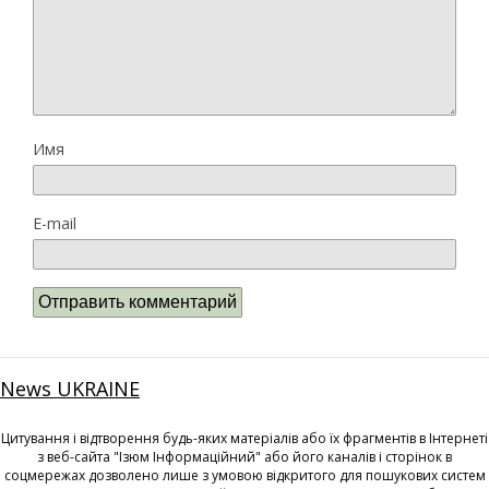
Имя
E-mail
News UKRAINE
Цитування і відтворення будь-яких матеріалів або їх фрагментів в Інтернеті
з веб-сайта "Ізюм Інформаційний" або його каналів і сторінок в
соцмережах дозволено лише з умовою відкритого для пошукових систем