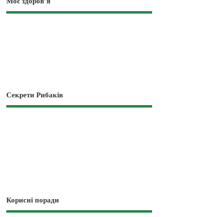
Моє здоров’я
Секрети Рибаків
Корисні поради