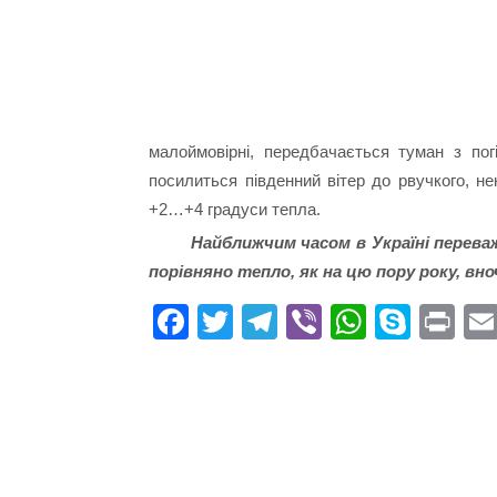
малоймовірні, передбачається туман з пог
посилиться південний вітер до рвучкого, н
+2…+4 градуси тепла.
Найближчим часом в Україні перева
порівняно тепло, як на цю пору року, вно
Fa
T
Te
Vi
W
S
Pr
ce
wi
le
be
ha
ky
in
bo
tte
gr
r
ts
pe
t
ok
r
a
A
m
pp