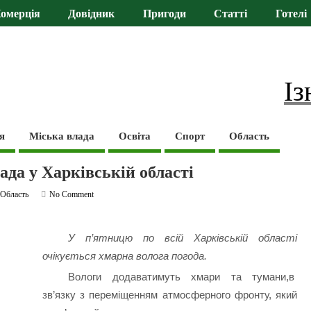
омерція
Довідник
Пригоди
Статті
Готелі
Із
я
Міська влада
Освіта
Спорт
Область
ада у Харківській області
,
Область
No Comment
У п’ятницю по всій Харківській області
очікується хмарна волога погода.
Вологи додаватимуть хмари та тумани,в
зв’язку з переміщенням атмосферного фронту, який