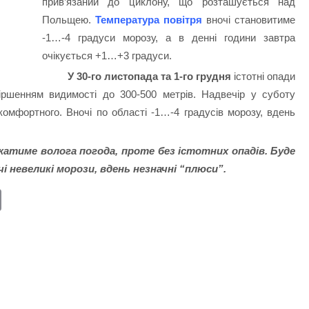
прив’язаний до циклону, що розташується над
Польщею.
Температура повітря
вночі становитиме
-1…-4 градуси морозу, а в денні години завтра
очікується +1…+3 градуси.
У 30-го листопада та 1-го грудня
істотні опади
іршенням видимості до 300-500 метрів. Надвечір у суботу
екомфортного.
Вночі по області -1…-4 градусів морозу, вдень
жатиме волога погода, проте без істотних опадів. Буде
чі невеликі морози, вдень незначні “плюси”.
E
m
ail