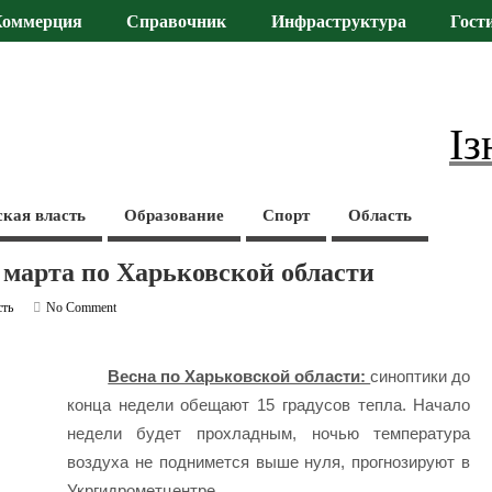
Коммерция
Справочник
Инфраструктура
Гост
Із
ская власть
Образование
Спорт
Область
 марта по Харьковской области
сть
No Comment
Весна по Харьковской области:
синоптики до
конца недели обещают 15 градусов тепла. Начало
недели будет прохладным, ночью температура
воздуха не поднимется выше нуля, прогнозируют в
Укргидрометцентре.