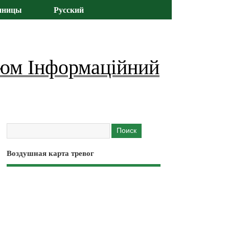
иницы
Русский
юм Інформаційний
Воздушная карта тревог