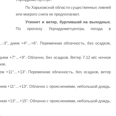
По Харьковской области существенных ливней
или мокрого снега не предполагают.
Утихнет и ветер, бурливший на выходных.
По прогнозу Укргидрометцентра, погода в
…-3°, днем +4°…+6°. Переменная облачность, без осадков,
днем +7°…+9°. Облачно, без осадков. Ветер 7-12 м/с ночное
ное.
ем +11°…+13°. Переменная облачность, без осадков, ветер
днем +11°…+13°. Облачно с прояснениями, небольшой дождь.
днем +13°…+15°. Облачно с прояснениями, небольшой дождь,