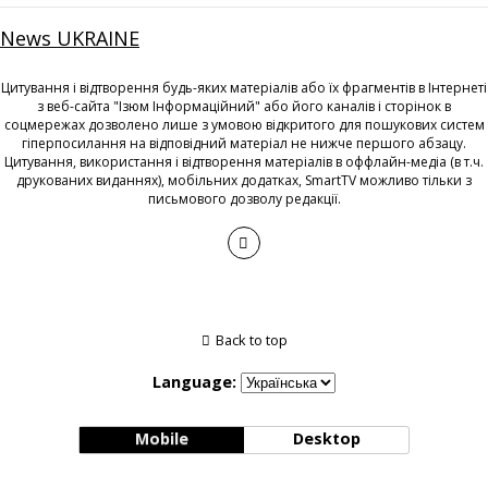
News UKRAINE
Цитування і відтворення будь-яких матеріалів або їх фрагментів в Інтернеті
з веб-сайта "Ізюм Інформаційний" або його каналів і сторінок в
соцмережах дозволено лише з умовою відкритого для пошукових систем
гіперпосилання на відповідний матеріал не нижче першого абзацу.
Цитування, використання і відтворення матеріалів в оффлайн-медіа (в т.ч.
друкованих виданнях), мобільних додатках, SmartTV можливо тільки з
письмового дозволу редакції.
Back to top
Language:
Mobile
Desktop