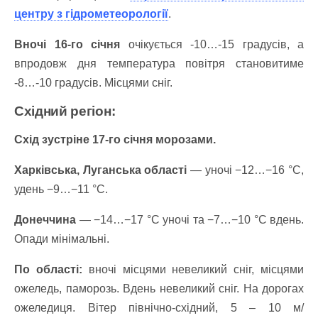
центру з гідрометеорології
.
Вночі 16-го січня
очікується -10…-15 градусів, а
впродовж дня температура повітря становитиме
-8…-10 градусів.
Місцями сніг.
Східний регіон:
Схід зустріне 17-го січня морозами.
Харківська, Луганська області
— уночі −12…−16 °C,
удень −9…−11 °C.
Донеччина
— −14…−17 °C уночі та −7…−10 °C вдень.
Опади мінімальні.
По області:
вночі місцями невеликий сніг, місцями
ожеледь, паморозь.
Вдень невеликий сніг. На дорогах
ожеледиця.
Вітер північно-східний, 5 – 10 м/