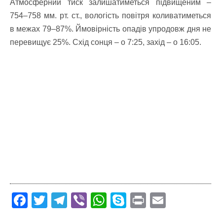
Атмосферний тиск залишатиметься підвищеним –
754–758 мм. рт. ст., вологість повітря коливатиметься
в межах 79–87%. Ймовірність опадів упродовж дня не
перевищує 25%. Схід сонця – о 7:25, захід – о 16:05.
F
T
T
Vi
W
S
Pr
E
ac
w
el
b
h
k
in
m