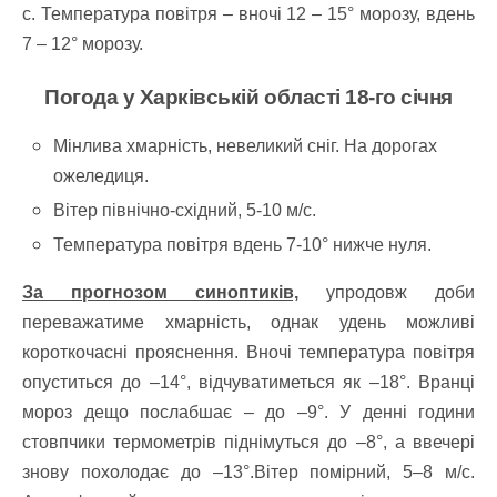
с.
Температура повітря – вночі 12 – 15° морозу, вдень
7 – 12° морозу.
Погода у Харківській області 18-го січня
Мінлива хмарність, невеликий сніг. На дорогах
ожеледиця.
Вітер північно-східний, 5-10 м/с.
Температура повітря вдень 7-10° нижче нуля.
За прогнозом синоптиків,
упродовж доби
переважатиме хмарність, однак удень можливі
короткочасні прояснення. Вночі температура повітря
опуститься до –14°, відчуватиметься як –18°. Вранці
мороз дещо послабшає – до –9°. У денні години
стовпчики термометрів піднімуться до –8°, а ввечері
знову похолодає до –13°.Вітер помірний, 5–8 м/с.