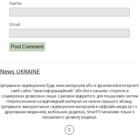
Name
Email
News UKRAINE
Цитування і відтворення будь-яких матеріалів або їх фрагментів в Інтернеті
з веб-сайта "Ізюм Інформаційний" або його каналів і сторінок в
соцмережах дозволено лише з умовою відкритого для пошукових систем
гіперпосилання на відповідний матеріал не нижче першого абзацу.
Цитування, використання і відтворення матеріалів в оффлайн-медіа (в т.ч.
друкованих виданнях), мобільних додатках, SmartTV можливо тільки з
письмового дозволу редакції.