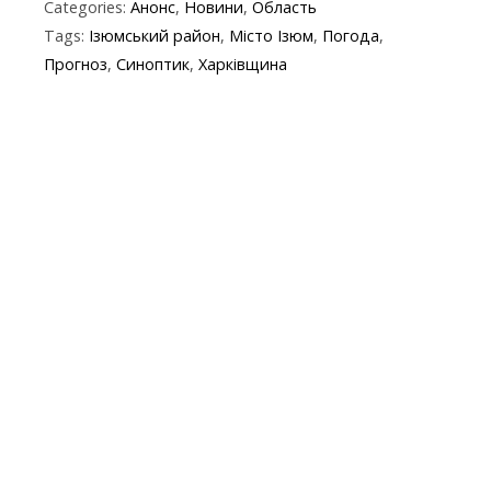
Categories:
Анонс
,
Новини
,
Область
e
itt
e
er
at
y
t
ai
Tags:
Ізюмський район
,
Місто Ізюм
,
Погода
,
b
er
gr
s
p
l
Прогноз
,
Синоптик
,
Харківщина
o
a
A
e
o
m
p
k
p