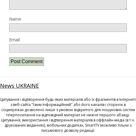
Name
Email
News UKRAINE
Цитування і відтворення будь-яких матеріалів або їх фрагментів в Інтернеті
з веб-сайта "Ізюм Інформаційний" або його каналів і сторінок в
соцмережах дозволено лише з умовою відкритого для пошукових систем
гіперпосилання на відповідний матеріал не нижче першого абзацу.
Цитування, використання і відтворення матеріалів в оффлайн-медіа (в т.ч.
друкованих виданнях), мобільних додатках, SmartTV можливо тільки з
письмового дозволу редакції.