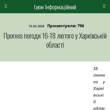
Ізюм Інформаційний
Просмотрели: 796
15.02.2026
Прогноз погоди 16-18 лютого у Харківській
області
16
люто
го у
Харкі
вські
й
облас