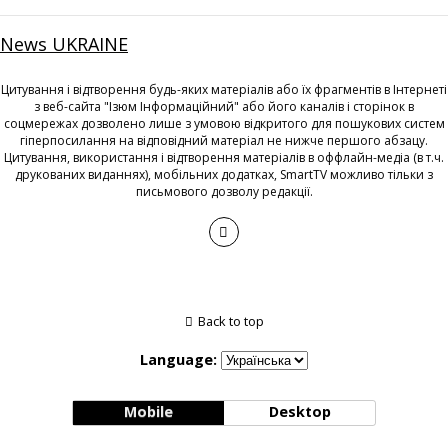
News UKRAINE
Цитування і відтворення будь-яких матеріалів або їх фрагментів в Інтернеті
з веб-сайта "Ізюм Інформаційний" або його каналів і сторінок в
соцмережах дозволено лише з умовою відкритого для пошукових систем
гіперпосилання на відповідний матеріал не нижче першого абзацу.
Цитування, використання і відтворення матеріалів в оффлайн-медіа (в т.ч.
друкованих виданнях), мобільних додатках, SmartTV можливо тільки з
письмового дозволу редакції.
Back to top
Language:
Mobile
Desktop