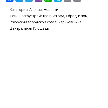
ac
w
el
b
h
k
in
m
Категории:
Анонсы
,
Новости
e
itt
e
er
at
y
t
ai
Теги:
Благоустройство г. Изюма
,
Го́род Изюм
,
b
er
gr
s
p
l
Изюмский городской совет
,
Харьковщина
,
o
a
A
e
Центральная Площадь
o
m
p
k
p