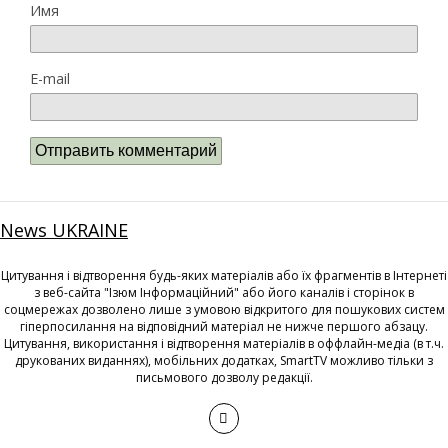
Имя
E-mail
News UKRAINE
Цитування і відтворення будь-яких матеріалів або їх фрагментів в Інтернеті
з веб-сайта "Ізюм Інформаційний" або його каналів і сторінок в
соцмережах дозволено лише з умовою відкритого для пошукових систем
гіперпосилання на відповідний матеріал не нижче першого абзацу.
Цитування, використання і відтворення матеріалів в оффлайн-медіа (в т.ч.
друкованих виданнях), мобільних додатках, SmartTV можливо тільки з
письмового дозволу редакції.