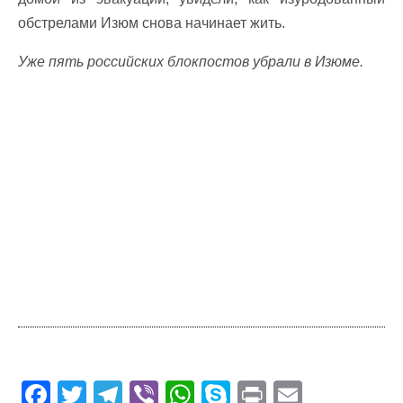
обстрелами Изюм снова начинает жить.
Уже пять российских блокпостов убрали в Изюме.
F
T
T
Vi
W
S
Pr
E