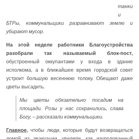
танки
и
БТРы, коммунальщики разравнивают землю и
убирают мусор.
На этой неделе работники Благоустройства
разобрали так называемый блок-пост,
обустроенный оккупантами у входа в здание
исполкома, а в ближайшее время городской совет
устроит большую весеннюю толоку. Обещают даже
цветы высадить.
Мы цветы обязательно посадим на
площади. Розы у нас сохранились, слава
Богу, – рассказали коммунальщики.
Главное,
чтобы люди, которые будут возвращаться
домой из эвакуации, увидели, как изуродованный