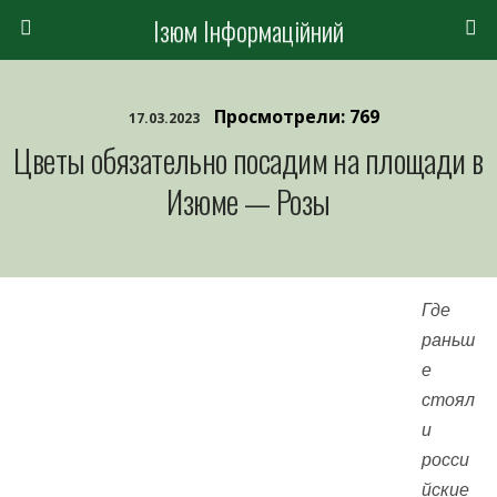
Ізюм Інформаційний
Просмотрели: 769
17.03.2023
Цветы обязательно посадим на площади в
Изюме — Розы
Где
раньш
е
стоял
и
росси
йские