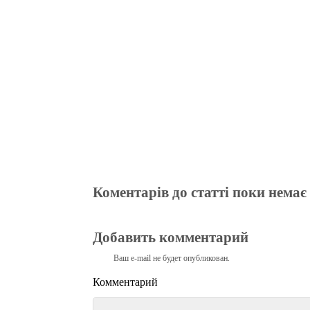
ok
r
a
A
m
pp
Коментарів до статті поки немає
Добавить комментарий
Ваш e-mail не будет опубликован.
Комментарий