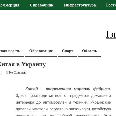
Коммерция
Справочник
Инфраструктура
Гост
Із
ская власть
Образование
Спорт
Область
Китая в Украину
и
No Comment
Китай – современная мировая фабрика.
Здесь производится все: от предметов домашнего
интерьера до автомобилей и техники. Украинские
предприниматели регулярно заказывают китайскую
продукцию для дальнейшей перепродажи. Это