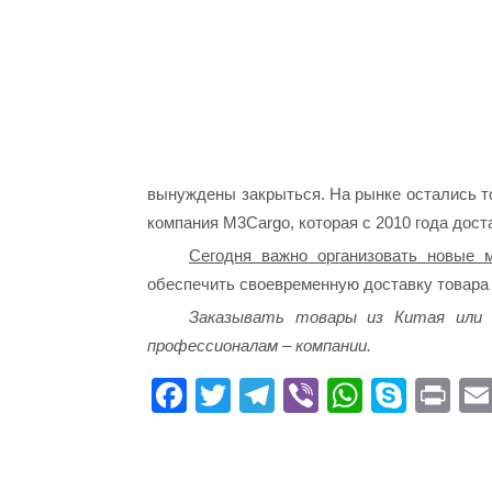
вынуждены закрыться. На рынке остались т
компания M3Cargo, которая с 2010 года дос
Сегодня важно организовать новые 
обеспечить своевременную доставку товара
Заказывать товары из Китая или
профессионалам – компании.
Fa
T
Te
Vi
W
S
Pr
ce
wi
le
be
ha
ky
in
bo
tte
gr
r
ts
pe
t