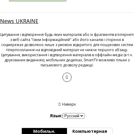
News UKRAINE
Цитування і відтворення будь-яких матеріалів або їх фрагментів в Інтернеті
з веб-сайта "Ізюм Інформаційний" або його каналів і сторінок в
соцмережах дозволено лише з умовою відкритого для пошукових систем
гіперпосилання на відповідний матеріал не нижче першого абзацу.
Цитування, використання і відтворення матеріалів в оффлайн-медіа (в т.ч.
друкованих виданнях), мобільних додатках, SmartTV можливо тільки з
письмового дозволу редакції.
Наверх
Язык:
Мобильн.
Компьютерная