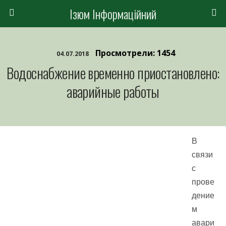
Ізюм Інформаційний
Просмотрели: 1454
04.07.2018
Водоснабжение временно приостановлено:
аварийные работы
В
связи
с
прове
дение
м
авари