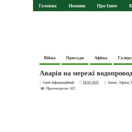
Головна
Новини
Про Ізюм
К
Війна
Пригоди
Афіша
Галере
Аварія на мережі водопровода
Ізюм Інформаційний
18.03.2025
Анонс
,
Афіша
,
Просмотрели: 422