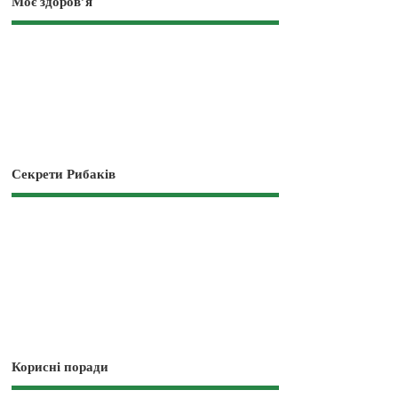
Моє здоров’я
Секрети Рибаків
Корисні поради