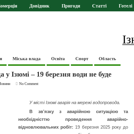
омерція
Довідник
Пригоди
Статті
Готелі
Із
я
Міська влада
Освіта
Спорт
Область
 у Ізюмі – 19 березня води не буде
Новини
No Comment
У місті Ізюмі аварія на мережі водопровода.
В зв’язку з аварійною ситуацією та
необхідністтю проведення аварійно-
відновлювальних робіт:
19 березня 2025 року до