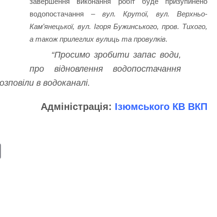
завершення виконання робіт буде призупинено
водопостачання –
вул. Крутої, вул. Верхньо-
Кам’янецької, вул. Ігоря Бужинського, пров. Тихого,
а також прилеглих вулиць та провулків.
“Просимо зробити запас води,
про відновлення водопостачання
озповіли в водоканалі.
Адміністрація:
Ізюмського КВ ВКП
E
m
ail