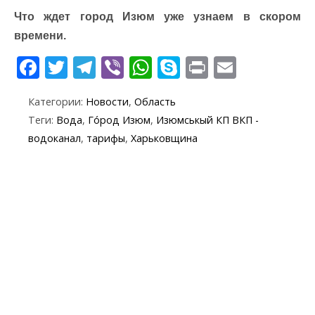
Что ждет город Изюм уже узнаем в скором
времени.
F
T
T
Vi
W
S
Pr
E
ac
w
el
b
h
k
in
m
Категории:
Новости
,
Область
e
itt
e
er
at
y
t
ai
Теги:
Вода
,
Го́род Изюм
,
Изюмськый КП ВКП -
b
er
gr
s
p
l
водоканал
,
тарифы
,
Харьковщина
o
a
A
e
o
m
p
k
p