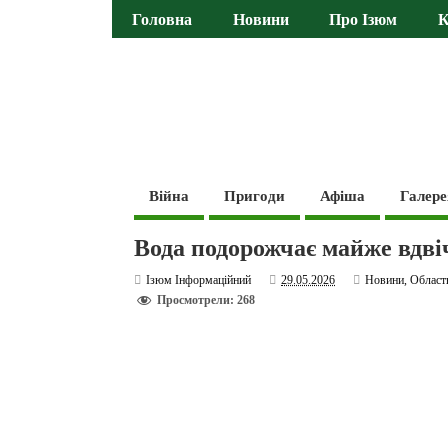
Головна
Новини
Про Ізюм
К
Війна
Пригоди
Афіша
Галере
Вода подорожчає майже вдві
Ізюм Інформаційний
29.05.2026
Новини
,
Област
Просмотрели: 268