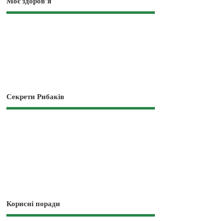
Моє здоров’я
Секрети Рибаків
Корисні поради