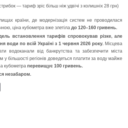
трибок — тариф зріс більш ніж удвічі з колишніх 28 грн)
елищах країни, де модернізація систем не проводилася
ичною, ціна кубометра вже злетіла
до 120–160 гривень.
дель встановлення тарифів спровокував різке, але
 води по всій Україні з 1 червня 2026 року.
Місцева
ти водоканали від банкрутства та забезпечити міста
 у більшості регіонів доведеться платити за воду майже
іна кубометра
перевищує 100 гривень.
ся незабаром.
E
m
ail