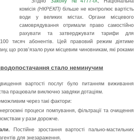
Згідно
Закону №4777-ІХ
, Національна
комісія
(НКРЕКП)
більше не контролює вартість
води у великих містах. Органи місцевого
самоврядування отримали право самостійно
рахувати та затверджувати тарифи для
 100 тисяч абонентів. Цей правовий режим діятиме
у, що розв’язало руки місцевим чиновникам, які роками
а водопостачання стало неминучим
вищення вартості послуг було питанням виживання
мства працювали виключно завдяки дотаціям.
еможливим через такі фактори:
нергоємні процеси помпування, фільтрації та очищення
иємствам у рази дорожче.
али
.
Постійне зростання вартості пально-мастильних
еагентів для знезараження.