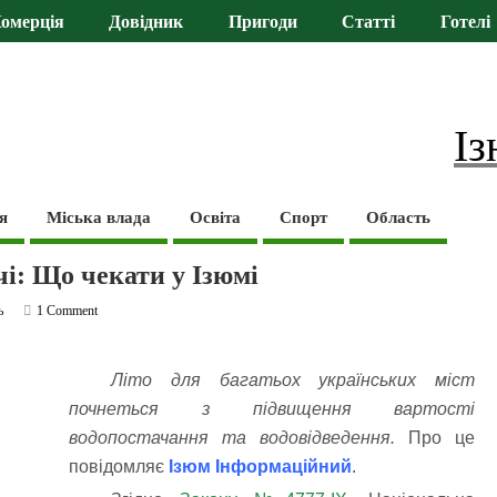
омерція
Довідник
Пригоди
Статті
Готелі
Із
я
Міська влада
Освіта
Спорт
Область
чі: Що чекати у Ізюмі
ь
1 Comment
Літо для багатьох українських міст
почнеться з підвищення вартості
водопостачання та водовідведення.
Про це
повідомляє
Ізюм Інформаційний
.