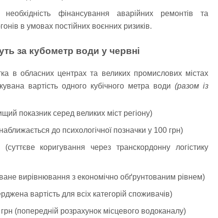
необхідність фінансування аварійних ремонтів та
гонів в умовах постійних воєнних ризиків.
уть за кубометр води у червні
тка в обласних центрах та великих промислових містах
ікувана вартість одного кубічного метра води
(разом із
щий показник серед великих міст регіону)
наближається до психологічної позначки у 100 грн)
(суттєве коригування через транскордонну логістику
куване вирівнювання з економічно обґрунтованим рівнем)
рджена вартість для всіх категорій споживачів)
 грн (попередній розрахунок місцевого водоканалу)