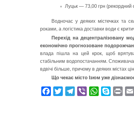
Луцьк — 73,00 грн (рекордний с
Водночас у деяких містечках та с
роками, а логістика доставки води є крит
Перехід на децентралізовану мо
економічно прогнозоване подорожчання
влада пішла на цей крок, щоб врятува
стабільним водопостачанням. Споживачам
вдвічі більше, причому в деяких містах ц
Що чекає місто Ізюм уже дізнаємо
Fa
T
Te
Vi
W
S
Pr
ce
wi
le
be
ha
ky
in
bo
tte
gr
r
ts
pe
t
ok
r
a
A
m
pp