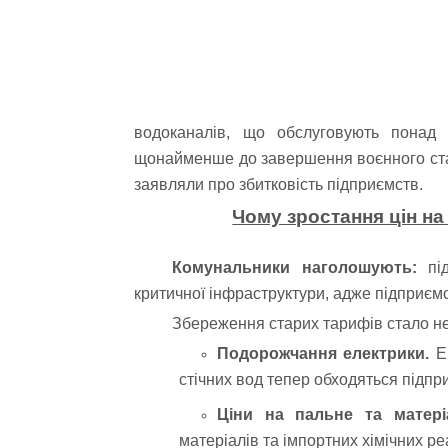
водоканалів, що обслуговують понад
щонайменше до завершення воєнного стан
заявляли про збитковість підприємств.
Чому зростання цін н
Комунальники наголошують:
під
критичної інфраструктури, адже підприє
Збереження старих тарифів стало н
Подорожчання електрики
.
Е
стічних вод тепер обходяться підпр
Ціни на пальне та матері
матеріалів та імпортних хімічних р