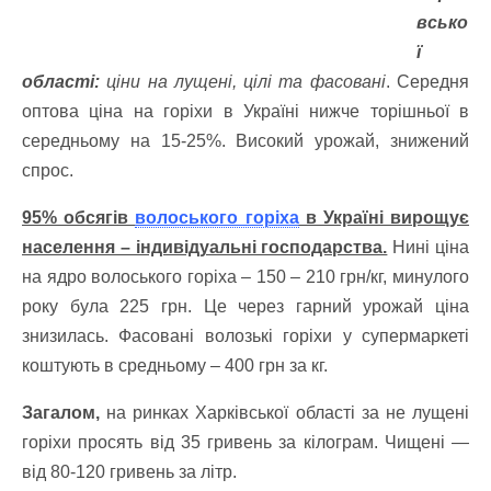
всько
ї
області:
ціни на лущені, цілі та фасовані
. Середня
оптова ціна на горіхи в Україні нижче торішньої в
середньому на 15-25%.
Високий урожай, знижений
спрос.
95% обсягів
волоського горіха
в Україні вирощує
населення – індивідуальні господарства.
Нині ціна
на ядро волоського горіха – 150 – 210 грн/кг, минулого
року була 225 грн. Це через гарний урожай ціна
знизилась. Фасовані волозькі горіхи у супермаркеті
коштують в средньому – 400 грн за кг.
Загалом,
на ринках Харківської області за не лущені
горіхи просять від 35 гривень за кілограм. Чищені —
від 80-120 гривень за літр.