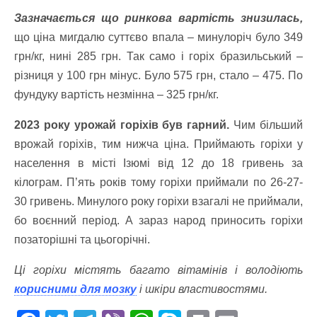
Зазначається що ринкова вартість знизилась,
що ціна мигдалю суттєво впала – минулоріч було 349
грн/кг, нині 285 грн. Так само і горіх бразильський –
різниця у 100 грн мінус. Було 575 грн, стало – 475. По
фундуку вартість незмінна – 325 грн/кг.
2023 року урожай горіхів був гарний.
Чим більший
врожай горіхів, тим нижча ціна. Приймають горіхи у
населення в місті Ізюмі від 12 до 18 гривень за
кілограм. П’ять років тому горіхи приймали по 26-27-
30 гривень. Минулого року горіхи взагалі не приймали,
бо воєнний період. А зараз народ приносить горіхи
позаторішні та цьогорічні.
Ці горіхи містять багато вітамінів і володіють
корисними для мозку
і шкіри властивостями.