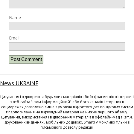
Name
Email
News UKRAINE
Цитування і відтворення будь-яких матеріалів або їх фрагментів в Інтернеті
з веб-сайта "Ізюм Інформаційний" або його каналів і сторінок в
соцмережах дозволено лише з умовою відкритого для пошукових систем
гіперпосилання на відповідний матеріал не нижче першого абзацу.
Цитування, використання і відтворення матеріалів в оффлайн-медіа (в т.ч.
друкованих виданнях), мобільних додатках, SmartTV можливо тільки з
письмового дозволу редакції.