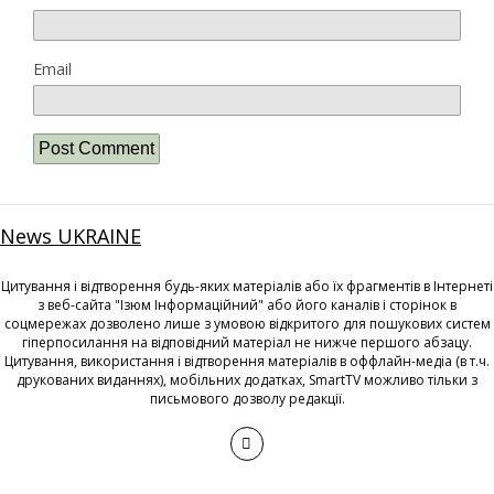
Email
News UKRAINE
Цитування і відтворення будь-яких матеріалів або їх фрагментів в Інтернеті
з веб-сайта "Ізюм Інформаційний" або його каналів і сторінок в
соцмережах дозволено лише з умовою відкритого для пошукових систем
гіперпосилання на відповідний матеріал не нижче першого абзацу.
Цитування, використання і відтворення матеріалів в оффлайн-медіа (в т.ч.
друкованих виданнях), мобільних додатках, SmartTV можливо тільки з
письмового дозволу редакції.