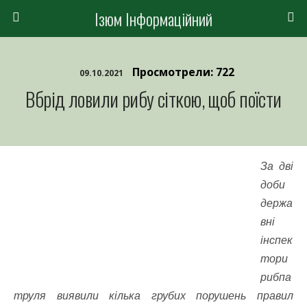
Ізюм Інформаційний
Просмотрели: 722
09.10.2021
Вбрід ловили рибу сіткою, щоб поїсти
За дві
доби
держа
вні
інспек
тори
рибпа
труля виявили кілька грубих порушень правил