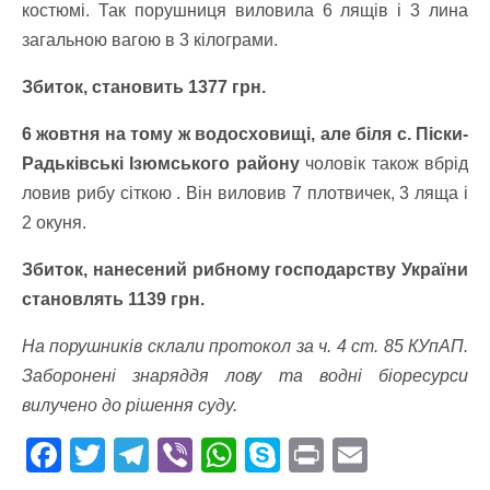
костюмі. Так порушниця виловила 6 лящів і 3 лина
загальною вагою в 3 кілограми.
Збиток, становить 1377 грн.
6 жовтня на тому ж водосховищі, але біля с. Піски-
Радьківські Ізюмського району
чоловік також вбрід
ловив рибу сіткою . Він виловив 7 плотвичек, 3 ляща і
2 окуня.
Збиток, нанесений рибному господарству України
становлять 1139 грн.
На порушників склали протокол за ч. 4 ст. 85 КУпАП.
Заборонені знаряддя лову та водні біоресурси
вилучено до рішення суду.
F
T
T
Vi
W
S
Pr
E
ac
w
el
b
h
k
in
m