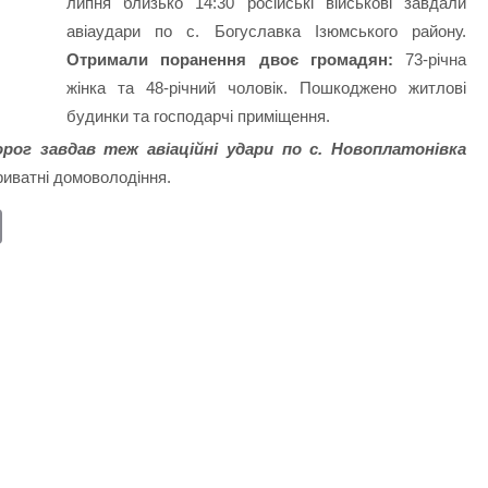
липня близько 14:30 російські військові завдали
авіаудари по с. Богуславка Ізюмського району.
Отримали поранення двоє громадян:
73-річна
жінка та 48-річний чоловік. Пошкоджено житлові
будинки та господарчі приміщення.
орог завдав теж авіаційні удари по с. Новоплатонівка
иватні домоволодіння.
E
m
ail