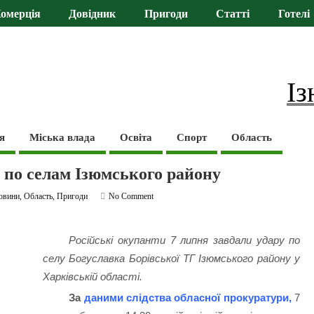
омерція
Довідник
Пригоди
Статті
Готелі
Із
я
Міська влада
Освіта
Спорт
Область
и по селам Ізюмського району
овини
,
Область
,
Пригоди
No Comment
Російські окупанти 7 липня завдали удару по
селу Богуславка Борівської ТГ Ізюмського району у
Харківській області.
За
даними слідства обласної прокуратури,
7