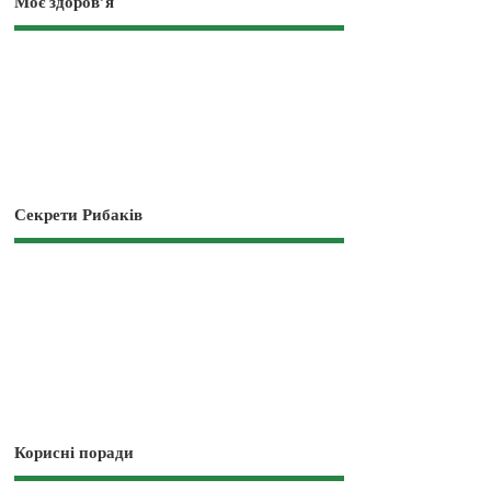
Моє здоров’я
Секрети Рибаків
Корисні поради