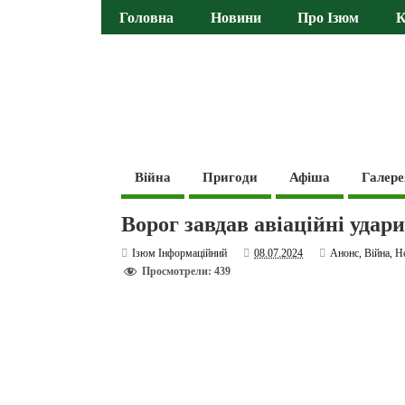
Головна
Новини
Про Ізюм
К
Війна
Пригоди
Афіша
Галере
Ворог завдав авіаційні удар
Ізюм Інформаційний
08.07.2024
Анонс
,
Війна
,
Н
Просмотрели: 439