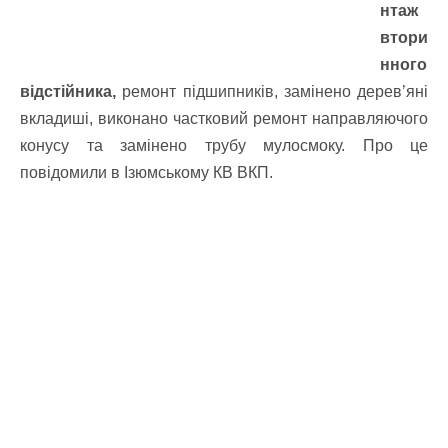
нтаж
втори
нного
відстійника,
ремонт підшипників, замінено дерев’яні
вкладиші, виконано частковий ремонт направляючого
конусу та замінено трубу мулосмоку. Про це
повідомили в Ізюмському КВ ВКП.