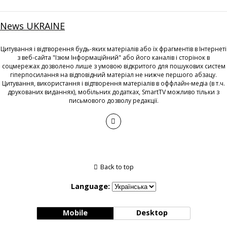
News UKRAINE
Цитування і відтворення будь-яких матеріалів або їх фрагментів в Інтернеті
з веб-сайта "Ізюм Інформаційний" або його каналів і сторінок в
соцмережах дозволено лише з умовою відкритого для пошукових систем
гіперпосилання на відповідний матеріал не нижче першого абзацу.
Цитування, використання і відтворення матеріалів в оффлайн-медіа (в т.ч.
друкованих виданнях), мобільних додатках, SmartTV можливо тільки з
письмового дозволу редакції.
Back to top
Language:
Mobile
Desktop