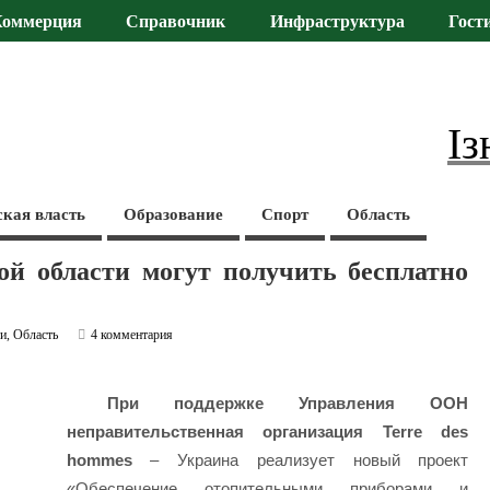
Коммерция
Справочник
Инфраструктура
Гост
Із
ская власть
Образование
Спорт
Область
ой области могут получить бесплатно
ти
,
Область
4 комментария
При поддержке Управления ООН
неправительственная организация Terre des
hommes
– Украина реализует новый проект
«Обеспечение отопительными приборами и