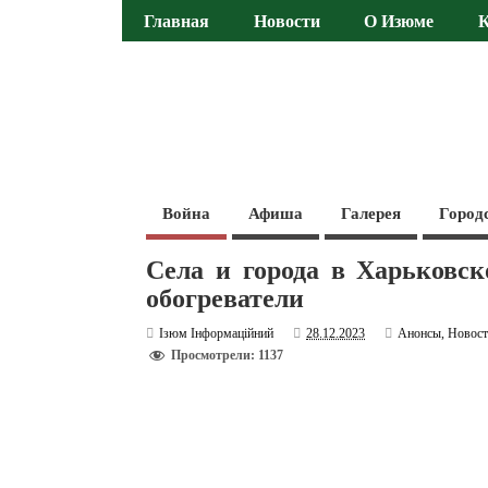
Главная
Новости
О Изюме
Война
Афиша
Галерея
Город
Села и города в Харьковск
обогреватели
Ізюм Інформаційний
28.12.2023
Анонсы
,
Новос
Просмотрели: 1137