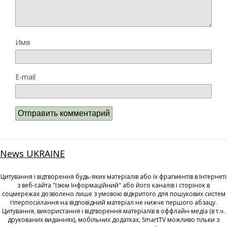
Имя
E-mail
News UKRAINE
Цитування і відтворення будь-яких матеріалів або їх фрагментів в Інтернеті
з веб-сайта "Ізюм Інформаційний" або його каналів і сторінок в
соцмережах дозволено лише з умовою відкритого для пошукових систем
гіперпосилання на відповідний матеріал не нижче першого абзацу.
Цитування, використання і відтворення матеріалів в оффлайн-медіа (в т.ч.
друкованих виданнях), мобільних додатках, SmartTV можливо тільки з